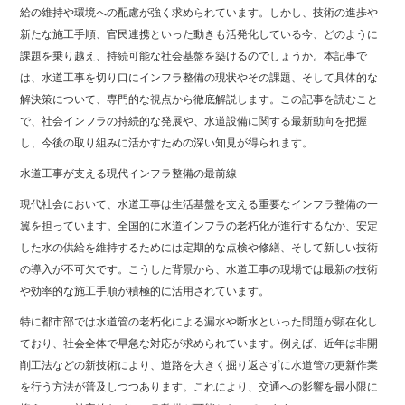
給の維持や環境への配慮が強く求められています。しかし、技術の進歩や
新たな施工手順、官民連携といった動きも活発化している今、どのように
課題を乗り越え、持続可能な社会基盤を築けるのでしょうか。本記事で
は、水道工事を切り口にインフラ整備の現状やその課題、そして具体的な
解決策について、専門的な視点から徹底解説します。この記事を読むこと
で、社会インフラの持続的な発展や、水道設備に関する最新動向を把握
し、今後の取り組みに活かすための深い知見が得られます。
水道工事が支える現代インフラ整備の最前線
現代社会において、水道工事は生活基盤を支える重要なインフラ整備の一
翼を担っています。全国的に水道インフラの老朽化が進行するなか、安定
した水の供給を維持するためには定期的な点検や修繕、そして新しい技術
の導入が不可欠です。こうした背景から、水道工事の現場では最新の技術
や効率的な施工手順が積極的に活用されています。
特に都市部では水道管の老朽化による漏水や断水といった問題が顕在化し
ており、社会全体で早急な対応が求められています。例えば、近年は非開
削工法などの新技術により、道路を大きく掘り返さずに水道管の更新作業
を行う方法が普及しつつあります。これにより、交通への影響を最小限に