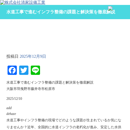
水道工事で進むインフラ整備の課題と解決策を徹底解説
水道工事で進むインフラ整備の課題と解決策を徹
底解説
投稿日
2025年12月9日
Fa
T
Li
ce
wi
ne
水道工事で進むインフラ整備の課題と解決策を徹底解説
bo
tte
大阪市羽曳野市藤井寺市松原市
ok
r
2025/12/10
add
dehaze
水道工事やインフラ整備の現場でどのような課題が生まれているか気にな
りませんか？近年、全国的に水道インフラの老朽化が進み、安定した水供