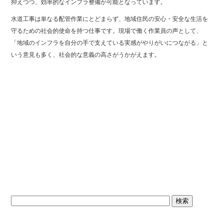
抑えつつ、効率的なインフラ整備が可能となっています。
水道工事は単なる配管作業にとどまらず、地域住民の安心・安全な生活を
守るための社会的使命を持つ仕事です。現場で働く作業員の声として、
「地域のインフラを自分の手で支えている実感がやりがいにつながる」と
いう意見も多く、社会的な意義の高さがうかがえます。
←
安全管理 現場作業員 大阪
元ボクシング世界2階級王者 畑山隆則様と水漏れ水道
工事やダクト工事について会談させて頂きました
→
ブログトップ