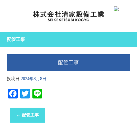
配管工事
配管工事
投稿日
2024年8月8日
Fa
T
Li
ce
wi
ne
bo
tte
←
配管工事
ok
r